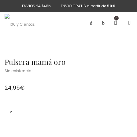
ENVÍOS 24 /48h
ENVÍO GRATIS a partir de
50€
0
Pulsera mamá oro
Sin existencias
24,95
€