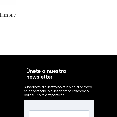
Alambre
Únete a nuestra
newsletter
Suscríbete a nuestro boletín y se el primero
en saber todo lo que tenemos reservado
para ti. ¡No te arrepentirás!