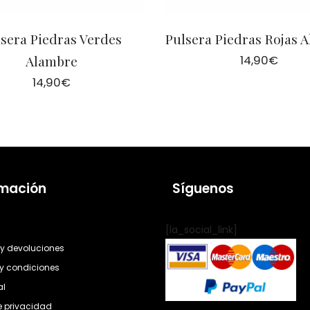
sera Piedras Verdes
Pulsera Piedras Rojas 
Alambre
14,90
€
14,90
€
rmación
Síguenos
[la_social_link]
y devoluciones
y condiciones
al
de privacidad