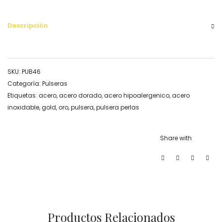
Descripción
SKU:
PUB46
Categoría:
Pulseras
Etiquetas:
acero
,
acero dorado
,
acero hipoalergenico
,
acero
inoxidable
,
gold
,
oro
,
pulsera
,
pulsera perlas
Share with
Productos Relacionados