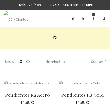
ENVÍOS 24 /48h
ENVÍO GRATIS a partir de
50€
0
ra
Show
40
80
Sort by
Filtrar por
Pendientes Ra Acero
Pendientes Ra Gold
14,95
€
14,95
€