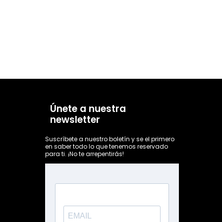
Únete a nuestra
newsletter
Suscríbete a nuestro boletín y se el primero
en saber todo lo que tenemos reservado
para ti. ¡No te arrepentirás!