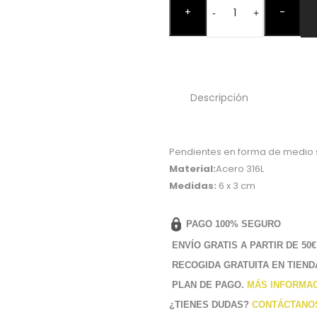
+
-
Ra
-
+
Acero
cantidad
Descripción
Pendientes en forma de medio s
Material:
Acero 316L
Medidas:
6 x 3 cm
PAGO 100% SEGURO
ENVÍO GRATIS A PARTIR DE 50€
RECOGIDA GRATUITA EN TIEND
PLAN DE PAGO.
MÁS INFORMA
¿TIENES DUDAS?
CONTÁCTANO