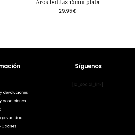
Aros bolitas 16mm plata
29,95
€
rmación
Síguenos
[la_social_link]
y devoluciones
y condiciones
al
de privacidad
e Cookies