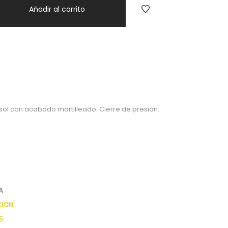
Añadir al carrito
ol con acabado martilleado. Cierre de presión.
A
CIÓN
S