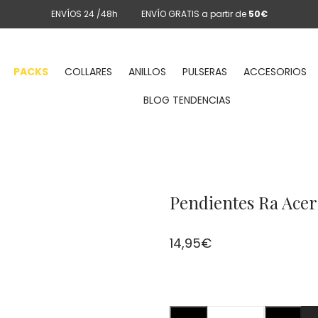
ENVÍOS 24 /48h
ENVÍO GRATIS a partir de
50€
PACKS
COLLARES
ANILLOS
PULSERAS
ACCESORIOS
BLOG TENDENCIAS
Pendientes Ra Ace
14,95
€
Pendientes