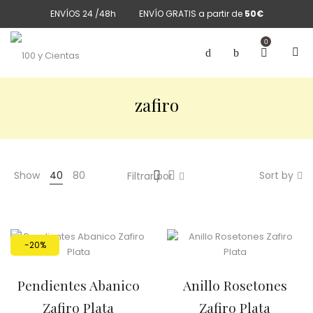
ENVÍOS 24 /48h
ENVÍO GRATIS a partir de
50€
0
zafiro
Show
40
80
Sort by
Filtrar por
-20%
Pendientes Abanico
Anillo Rosetones
Zafiro Plata
Zafiro Plata