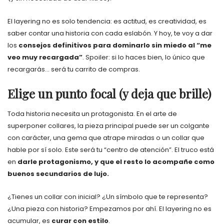
El layering no es solo tendencia: es actitud, es creatividad, es
saber contar una historia con cada eslabón. Y hoy, te voy a dar
los
consejos definitivos para dominarlo sin miedo al “me
veo muy recargada”
. Spoiler: si lo haces bien, lo único que
recargarás… será tu carrito de compras.
Elige un punto focal (y deja que brille)
Toda historia necesita un protagonista. En el arte de
superponer collares, la pieza principal puede ser un colgante
con carácter, una gema que atrape miradas o un collar que
hable por sí solo. Este será tu “centro de atención”. El truco está
en
darle protagonismo, y que el resto lo acompañe como
buenos secundarios de lujo.
¿Tienes un collar con inicial? ¿Un símbolo que te representa?
¿Una pieza con historia? Empezamos por ahí. El layering no es
acumular, es
curar con estilo
.