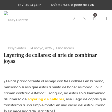
ENVÍOS 24 /48h
ENVÍO GRATIS a partir de
50€
0
Posted
Posted
By
100ycientas
14 mayo, 2025
Tendencias
on
in
Layering de collares: el arte de combinar
joyas
¿Te has parado frente al espejo con tres collares en la mano,
pensando si eso que estás a punto de hacer es moda… o un
crimen contra la estética? Tranquila, no estás sola. Bienvenida
al universo del
layering de collares
, ese juego de capas que
transforma a una simple mortal en una diosa del estilo urbano
(y sin necesidad de usar filtros).