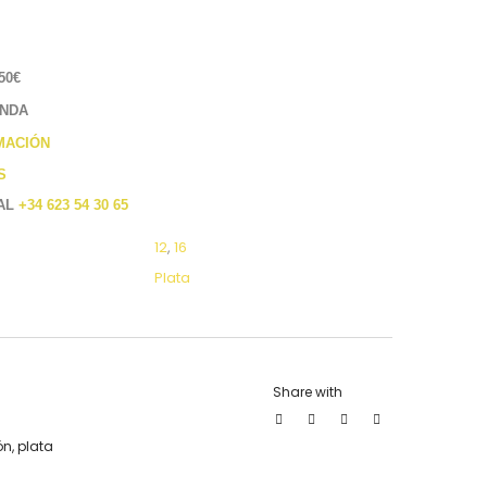
50€
ENDA
MACIÓN
S
 AL
+34 623 54 30 65
12
,
16
Plata
Share with
ón
,
plata