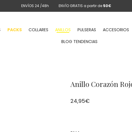
ENVÍOS 24 /48h
ENVÍO GRATIS a partir de
50€
S
PACKS
COLLARES
ANILLOS
PULSERAS
ACCESORIOS
BLOG TENDENCIAS
Anillo Corazón Roj
24,95
€