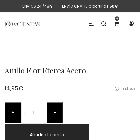
ENVÍOS 24 /48h
ENVÍO GRATIS a partir de
50€
0
Anillo Flor Eterea Acero
14,95
€
in stock
Anillo
+
-
Flor
-
+
Eterea
Acero
Añadir al carrito
cantidad