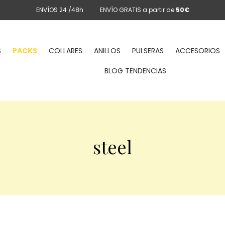
ENVÍOS 24 /48h
ENVÍO GRATIS a partir de
50€
S
PACKS
COLLARES
ANILLOS
PULSERAS
ACCESORIOS
BLOG TENDENCIAS
steel