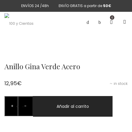
ENVÍOS 24 /48h
ENVÍO GRATIS a partir de
50€
0
Anillo Gina Verde Acero
12,95
€
in stock
Anillo
+
-
Gina
Añadir al carrito
+
-
Verde
Acero
cantidad