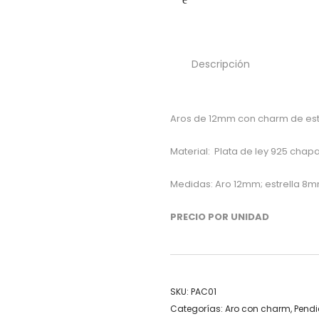
Descripción
Aros de 12mm con charm de estre
Material: Plata de ley 925 chap
Medidas: Aro 12mm; estrella 8m
PRECIO POR UNIDAD
SKU:
PAC01
Categorías:
Aro con charm
,
Pendi