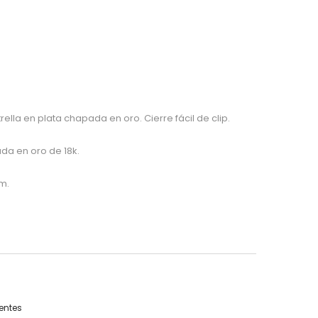
lla en plata chapada en oro. Cierre fácil de clip.
ada en oro de 18k.
m.
entes