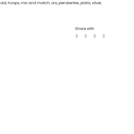
old
,
hoops
,
mix and match
,
oro
,
pendientes
,
plata
,
silver
,
Share with