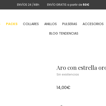
ENVÍOS 24 /48h
ENVÍO GRATIS a partir de
50€
S
PACKS
COLLARES
ANILLOS
PULSERAS
ACCESORIOS
BLOG TENDENCIAS
Aro con estrella or
Sin existencias
14,00
€