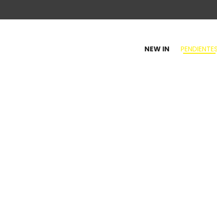
NEW IN
PENDIENTE
100
y