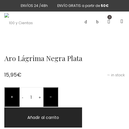
ENVÍOS 24 /48h
ENVÍO GRATIS a partir de
50€
0
Aro Lágrima Negra Plata
15,95
€
in stock
Aro
+
-
Lágrima
-
+
Negra
Plata
Añadir al carrito
cantidad