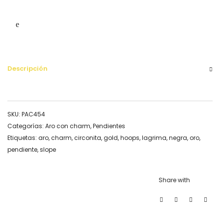
Descripción
SKU:
PAC454
Categorías:
Aro con charm
,
Pendientes
Etiquetas:
aro
,
charm
,
circonita
,
gold
,
hoops
,
lagrima
,
negra
,
oro
,
pendiente
,
slope
Share with