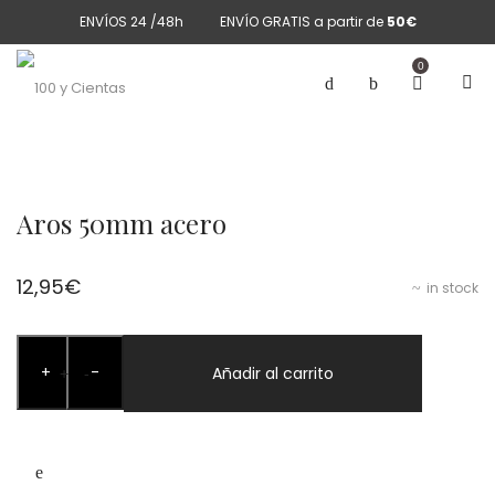
ENVÍOS 24 /48h
ENVÍO GRATIS a partir de
50€
0
Aros 50mm acero
12,95
€
in stock
Aros
+
-
50mm
Añadir al carrito
+
-
acero
cantidad