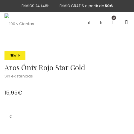
ENVÍOS 24 /48h
ENVÍO GRATIS a partir de
50€
0
NEW IN
Aros Ónix Rojo Star Gold
Sin existencias
15,95
€