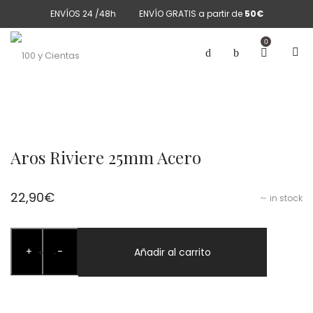
ENVÍOS 24 /48h
ENVÍO GRATIS a partir de
50€
0
Aros Riviere 25mm Acero
22,90
€
in stock
Aros
+
-
Riviere
Añadir al carrito
+
-
25mm
Acero
cantidad