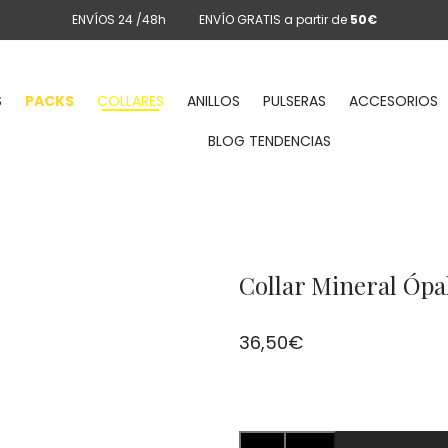
ENVÍOS 24 /48h
ENVÍO GRATIS a partir de
50€
S
PACKS
COLLARES
ANILLOS
PULSERAS
ACCESORIOS
BLOG TENDENCIAS
Collar Mineral Ópa
36,50
€
Collar