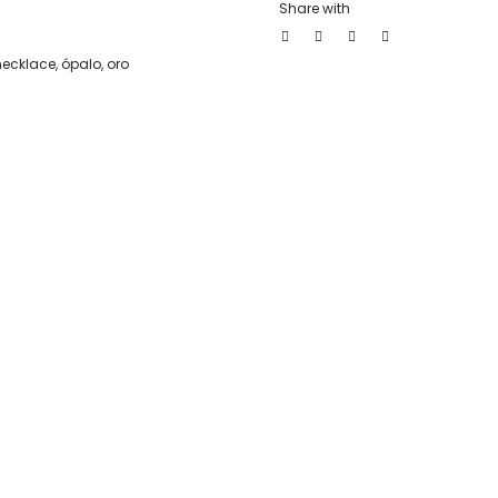
Share with
necklace
,
ópalo
,
oro