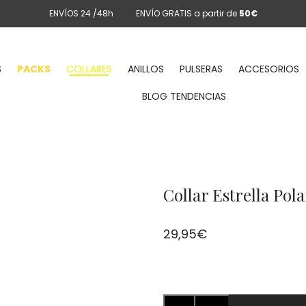
ENVÍOS 24 /48h
ENVÍO GRATIS a partir de
50€
S
PACKS
COLLARES
ANILLOS
PULSERAS
ACCESORIOS
BLOG TENDENCIAS
Collar Estrella Pol
29,95
€
Collar