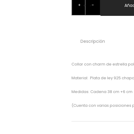
+
-
Estrella
Añad
+
-
Polar
Oro
cantidad
Descripción
Collar con charm de estrella pol
Material: Plata de ley 925 chapa
Medidas: Cadena 38 cm +6 cm
(Cuenta con varias posiciones 