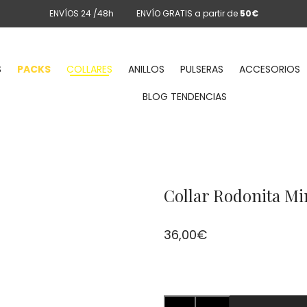
ENVÍOS 24 /48h
ENVÍO GRATIS a partir de
50€
S
PACKS
COLLARES
ANILLOS
PULSERAS
ACCESORIOS
BLOG TENDENCIAS
Collar Rodonita Mi
36,00
€
Collar