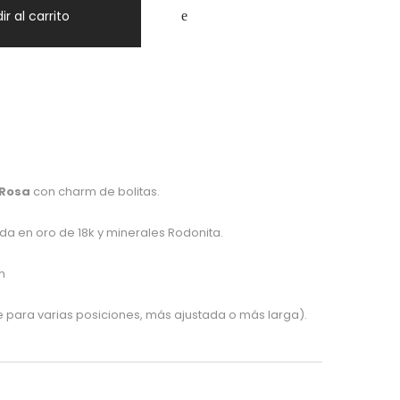
ir al carrito
 Rosa
con charm de bolitas.
ada en oro de 18k y minerales Rodonita.
m
para varias posiciones, más ajustada o más larga).