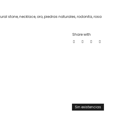
ural stone
,
necklace
,
oro
,
piedras naturales
,
rodonita
,
rosa
Share with
Sin existencias