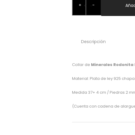
+
-
Rodonita
Añad
+
-
Mineral
oro
cantidad
Descripción
Collar de
Minerales
Rodonita
Material: Plata de ley 925 chap
Medida 37+ 4 cm / Piedras 2 m
(Cuenta con cadena de alargue 