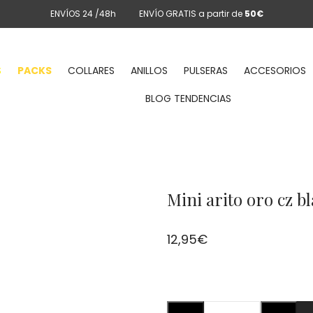
ENVÍOS 24 /48h
ENVÍO GRATIS a partir de
50€
S
PACKS
COLLARES
ANILLOS
PULSERAS
ACCESORIOS
BLOG TENDENCIAS
Mini arito oro cz b
12,95
€
Mini