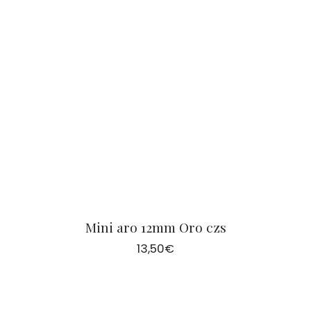
Mini aro 12mm Oro czs
13,50
€