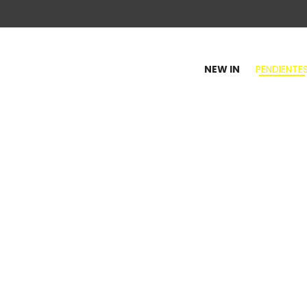
NEW IN
PENDIENTE
100
y