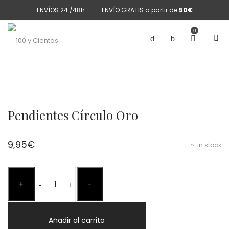
ENVÍOS 24 /48h
ENVÍO GRATIS a partir de
50€
0
Pendientes Círculo Oro
9,95
€
in stock
Pendientes
+
-
Círculo
-
+
Oro
cantidad
Añadir al carrito