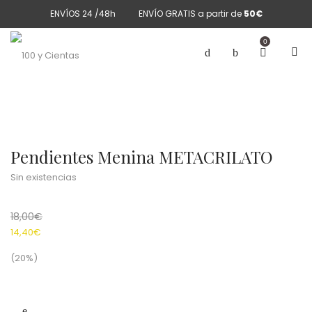
ENVÍOS 24 /48h
ENVÍO GRATIS a partir de
50€
0
Pendientes Menina METACRILATO
Sin existencias
18,00
€
14,40
€
(20%)