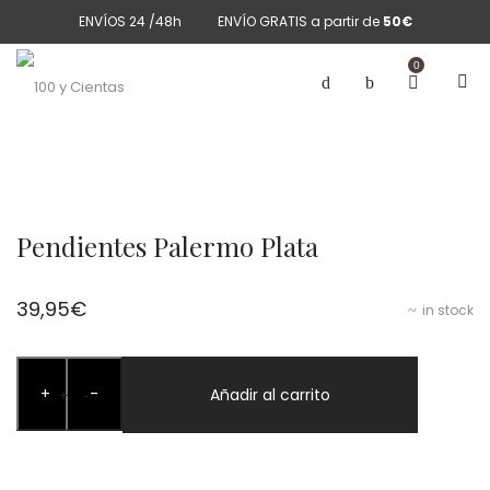
ENVÍOS 24 /48h
ENVÍO GRATIS a partir de
50€
0
Pendientes Palermo Plata
39,95
€
in stock
Pendientes
+
-
Palermo
Añadir al carrito
+
-
Plata
cantidad