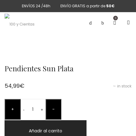
ENVÍOS 24 /48h
ENVÍO GRATIS a partir de
50€
0
Pendientes Sun Plata
54,99
€
in stock
Pendientes
+
-
Sun
-
+
Plata
cantidad
Añadir al carrito