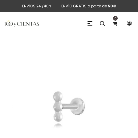
ENVÍOS 24 /48h
ENVÍO GRATIS a partir de
50€
0