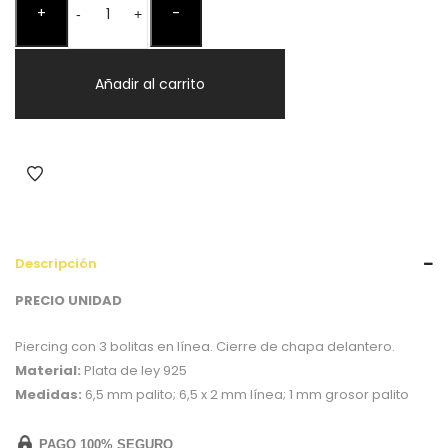
+
-
Bolitas
-
+
Plata
cantidad
Añadir al carrito
Descripción
PRECIO UNIDAD
Piercing con 3 bolitas en línea. Cierre de chapa delantero.
Material:
Plata de ley 925
Medidas:
6,5 mm palito; 6,5 x 2 mm línea; 1 mm grosor palito
PAGO 100% SEGURO