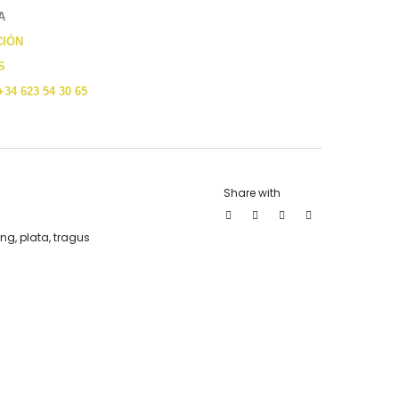
A
CIÓN
S
+34 623 54 30 65
Share with
ing
,
plata
,
tragus