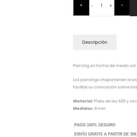
+
-
CHAPA
-
+
Medio
Sol
Plata
cantidad
Descripción
Piercing en forma de medio sol 
Los piercings chapa tienen la e
facilitar su colocación sobre tod
Material:
Plata de ley 925 y circ
Medidas:
8 mm
PAGO 100% SEGURO
ENVÍO GRATIS A PARTIR DE 50€