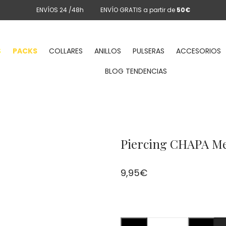
ENVÍOS 24 /48h
ENVÍO GRATIS a partir de
50€
S
PACKS
COLLARES
ANILLOS
PULSERAS
ACCESORIOS
BLOG TENDENCIAS
Piercing CHAPA Med
9,95
€
Piercing