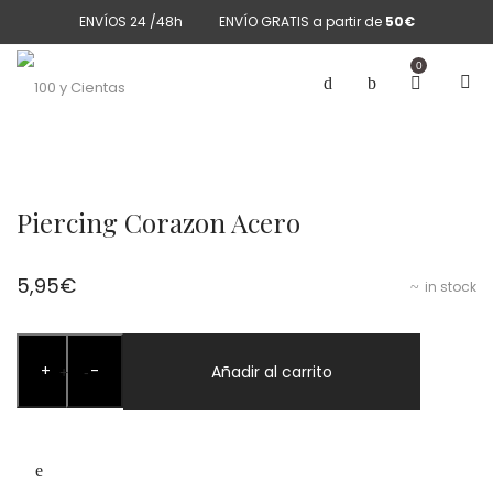
ENVÍOS 24 /48h
ENVÍO GRATIS a partir de
50€
0
Piercing Corazon Acero
5,95
€
in stock
Piercing
+
-
Corazon
Añadir al carrito
+
-
Acero
cantidad