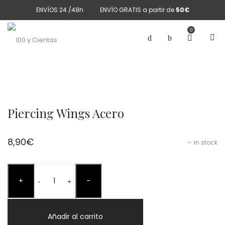
ENVÍOS 24 /48h
ENVÍO GRATIS a partir de
50€
0
Piercing Wings Acero
8,90
€
in stock
Piercing
+
-
Wings
-
+
Acero
cantidad
Añadir al carrito