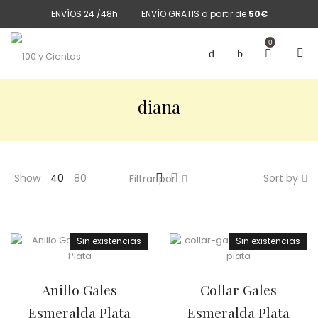
ENVÍOS 24 /48h
ENVÍO GRATIS a partir de
50€
0
diana
Show
40
80
Sort by
Filtrar por
Sin existencias
Sin existencias
Anillo Gales
Collar Gales
Esmeralda Plata
Esmeralda Plata