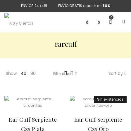
ENVÍOS 24 /48h
ENVÍO GRATIS a partir de
50€
0
earcuff
Show
40
80
Sort by
Filtrar por
Sin existencias
Ear Cuff Serpiente
Ear Cuff Serpiente
Czs Plata
Czs Oro