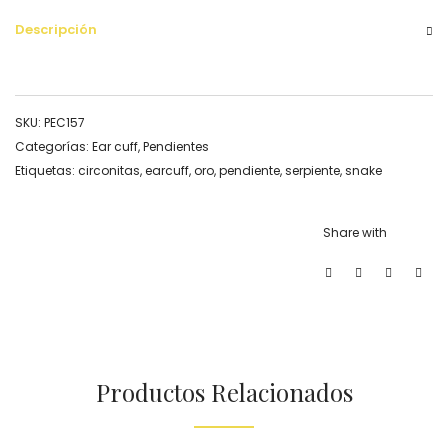
Descripción
SKU:
PEC157
Categorías:
Ear cuff
,
Pendientes
Etiquetas:
circonitas
,
earcuff
,
oro
,
pendiente
,
serpiente
,
snake
Share with
Productos Relacionados