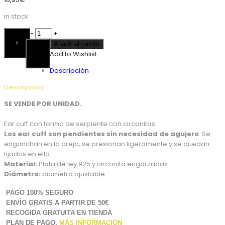
in stock
Ear
-
+
Cuff
+
Añadir al carrito
Serpiente
Add to Wishlist
-
Czs
Descripción
Plata
cantidad
Descripción
SE VENDE POR UNIDAD.
Ear cuff con forma de serpiente con circonitas.
Los ear cuff son pendientes sin necesidad de agujero
. Se
enganchan en la oreja, se presionan ligeramente y se quedan
fijados en ella.
Material:
Plata de ley 925 y circonita engarzadas.
Diámetro:
diámetro ajustable.
PAGO 100% SEGURO
ENVÍO GRATIS A PARTIR DE 50€
RECOGIDA GRATUITA EN TIENDA
PLAN DE PAGO.
MÁS INFORMACIÓN