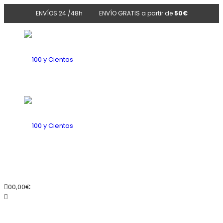
ENVÍOS 24 /48h
ENVÍO GRATIS a partir de
50€
100
y
100
0
0,00
€