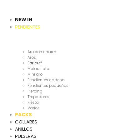
Cientas
y
NEW IN
PENDIENTES
Cientas
Aro con charm
Aros
Ear cuff
Metacrilato
Mini aro
Pendientes cadena
Pendientes pequeños
Piercing
Trepadores
Fiesta
Varios
PACKS
COLLARES
ANILLOS
PULSERAS