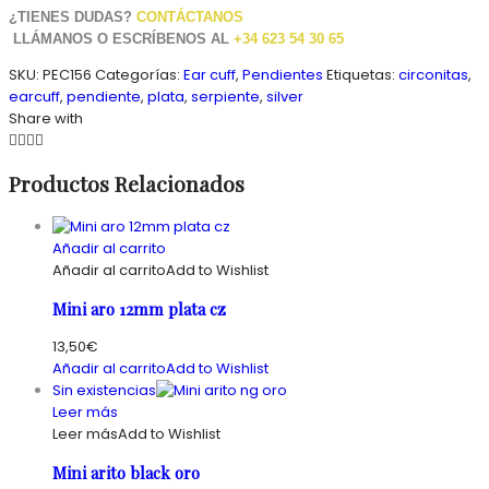
¿TIENES DUDAS?
CONTÁCTANOS
LLÁMANOS O ESCRÍBENOS AL
+34 623 54 30 65
SKU:
PEC156
Categorías:
Ear cuff
,
Pendientes
Etiquetas:
circonitas
,
earcuff
,
pendiente
,
plata
,
serpiente
,
silver
Share with
Productos Relacionados
Añadir al carrito
Añadir al carrito
Add to Wishlist
Mini aro 12mm plata cz
13,50
€
Añadir al carrito
Add to Wishlist
Sin existencias
Leer más
Leer más
Add to Wishlist
Mini arito black oro