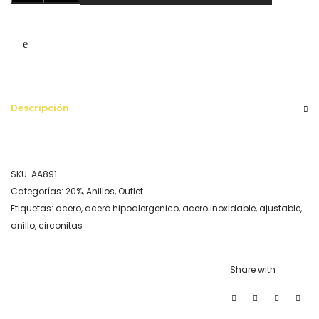
cantidad
Descripción
SKU:
AA891
Categorías:
20%
,
Anillos
,
Outlet
Etiquetas:
acero
,
acero hipoalergenico
,
acero inoxidable
,
ajustable
,
anillo
,
circonitas
Share with