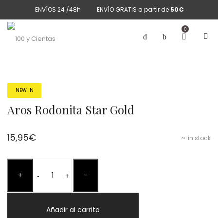
ENVÍOS 24 /48h
ENVÍO GRATIS a partir de
50€
0
NEW IN
Aros Rodonita Star Gold
15,95
€
in stock
Aros
+
-
Rodonita
-
+
Star
Gold
Añadir al carrito
cantidad