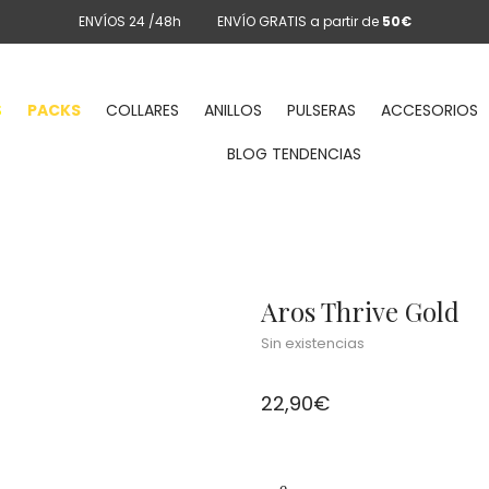
ENVÍOS 24 /48h
ENVÍO GRATIS a partir de
50€
S
PACKS
COLLARES
ANILLOS
PULSERAS
ACCESORIOS
BLOG TENDENCIAS
Aros Thrive Gold
Sin existencias
22,90
€