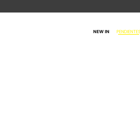
NEW IN
PENDIENTE
100
y