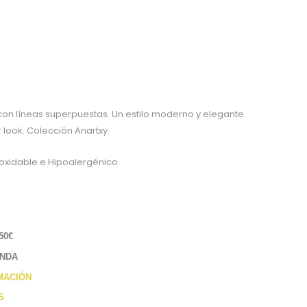
on líneas superpuestas. Un estilo moderno y elegante
 look. Colección Anartxy.
oxidable e Hipoalergénico.
50€
ENDA
MACIÓN
S