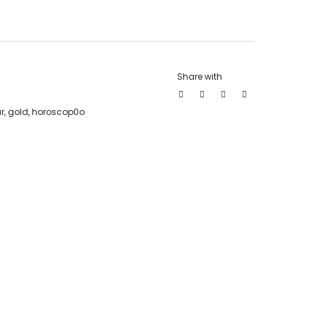
Share with
ar
,
gold
,
horoscop0o