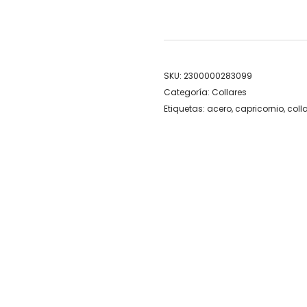
SKU:
2300000283099
Categoría:
Collares
Etiquetas:
acero
,
capricornio
,
coll