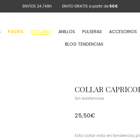
ENVÍOS 24 /48h
ENVÍO GRATIS a partir de
50€
S
PACKS
COLLARES
ANILLOS
PULSERAS
ACCESORIOS
BLOG TENDENCIAS
COLLAR CAPRICO
Sin existencias
25,50
€
Esta collar esta en tendencia, p