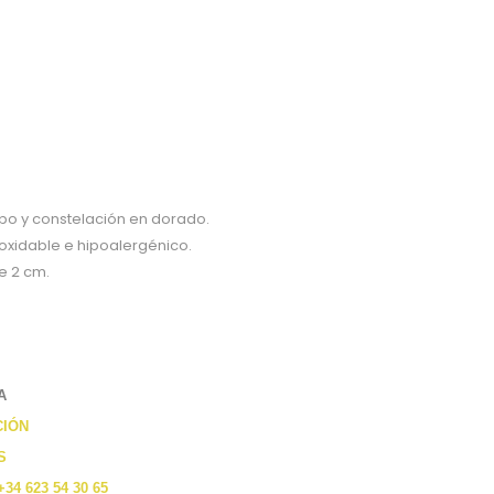
po y constelación en dorado.
oxidable e hipoalergénico.
e 2 cm.
A
CIÓN
S
+34 623 54 30 65