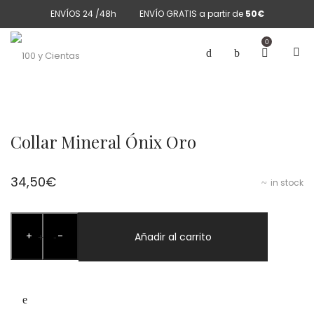
ENVÍOS 24 /48h
ENVÍO GRATIS a partir de
50€
0
Collar Mineral Ónix Oro
34,50
€
in stock
Collar
+
-
Mineral
Añadir al carrito
+
-
Ónix
Oro
cantidad