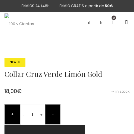
ENVÍOS 24 /48h
ENVÍO GRATIS a partir de
50€
0
NEW IN
Collar Cruz Verde Limón Gold
18,00
€
in stock
Collar
+
-
Cruz
-
+
Verde
Limón