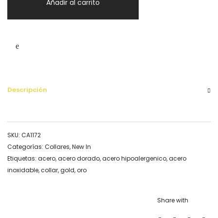
Añadir al carrito
Gold
cantidad
Descripción
SKU:
CA1172
Categorías:
Collares
,
New In
Etiquetas:
acero
,
acero dorado
,
acero hipoalergenico
,
acero
inoxidable
,
collar
,
gold
,
oro
Share with