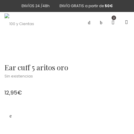
ENVÍOS 24 /48h
ENVÍO GRATIS a partir de
50€
0
Ear cuff 5 aritos oro
Sin existencias
12,95
€