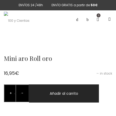
ENVÍOS 24 /48h
ENVÍO GRATIS a partir de
50€
0
Mini aro Roll oro
16,95
€
in stock
Mini
+
-
aro
Añadir al carrito
+
-
Roll
oro
cantidad