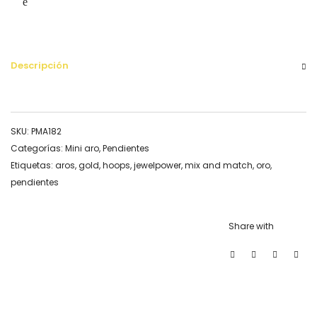
Descripción
SKU:
PMA182
Categorías:
Mini aro
,
Pendientes
Etiquetas:
aros
,
gold
,
hoops
,
jewelpower
,
mix and match
,
oro
,
pendientes
Share with