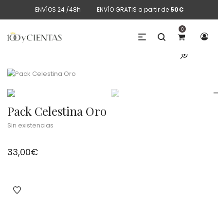
ENVÍOS 24 /48h
ENVÍO GRATIS a partir de
50€
0
Pack Celestina Oro
Sin existencias
33,00
€