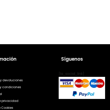
rmación
Síguenos
[la_social_link]
y devoluciones
y condiciones
al
de privacidad
e Cookies