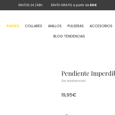
ENVÍOS 24 /48h
ENVÍO GRATIS a partir de
50€
S
PACKS
COLLARES
ANILLOS
PULSERAS
ACCESORIOS
BLOG TENDENCIAS
Pendiente Imperdi
Sin existencias
19,95
€