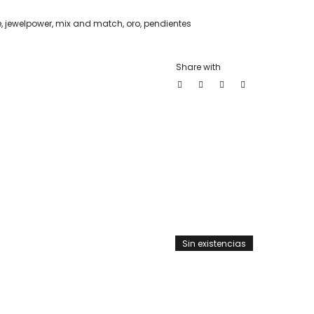
e
,
jewelpower
,
mix and match
,
oro
,
pendientes
Share with
Sin existencias