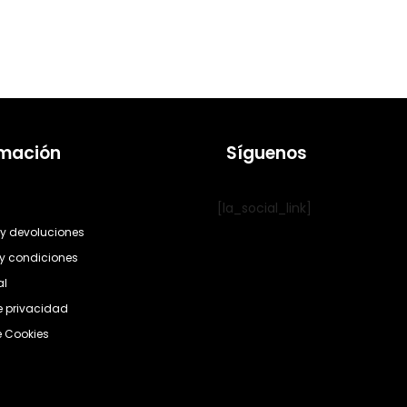
rmación
Síguenos
[la_social_link]
y devoluciones
y condiciones
al
de privacidad
e Cookies