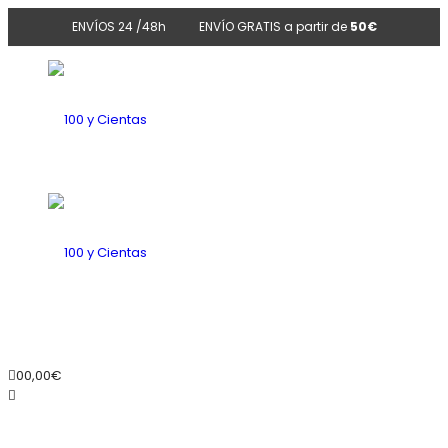
ENVÍOS 24 /48h
ENVÍO GRATIS a partir de
50€
100
y
100
0
0,00
€