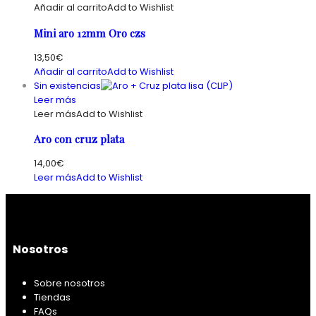
Añadir al carrito
Add to Wishlist
Mini aro 12mm Oro czs
13,50
€
Añadir al carrito
Add to Wishlist
Sin existencias
Leer más
Leer más
Add to Wishlist
Aro con cruz plata
14,00
€
Leer más
Add to Wishlist
Nosotros
Sobre nosotros
Tiendas
FAQs