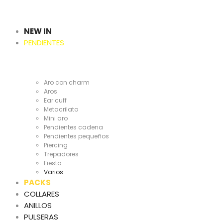
Cientas
y
NEW IN
PENDIENTES
Cientas
Aro con charm
Aros
Ear cuff
Metacrilato
Mini aro
Pendientes cadena
Pendientes pequeños
Piercing
Trepadores
Fiesta
Varios
PACKS
COLLARES
ANILLOS
PULSERAS