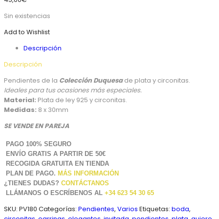
Sin existencias
Add to Wishlist
Descripción
Descripción
Pendientes de la
Colección Duquesa
de plata y circonitas.
Ideales para tus ocasiones más especiales.
Material:
Plata de ley 925 y circonitas.
Medidas:
8 x 30mm
SE VENDE EN PAREJA
PAGO 100% SEGURO
ENVÍO GRATIS A PARTIR DE 50€
RECOGIDA GRATUITA EN TIENDA
PLAN DE PAGO.
MÁS INFORMACIÓN
¿TIENES DUDAS?
CONTÁCTANOS
LLÁMANOS O ESCRÍBENOS AL
+34 623 54 30 65
SKU:
PV180
Categorías:
Pendientes
,
Varios
Etiquetas:
boda
,
circonitas
,
earrings
,
elegantes
,
invitada
,
pendientes
,
plata
,
quiero