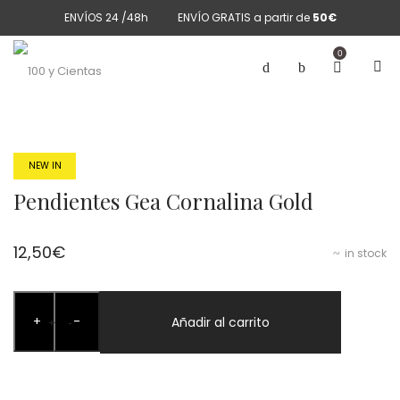
ENVÍOS 24 /48h
ENVÍO GRATIS a partir de
50€
0
NEW IN
Pendientes Gea Cornalina Gold
12,50
€
in stock
Pendientes
+
-
Gea
Añadir al carrito
+
-
Cornalina
Gold
cantidad