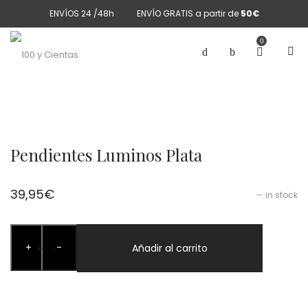
ENVÍOS 24 /48h
ENVÍO GRATIS a partir de
50€
0
Pendientes Luminos Plata
39,95
€
in stock
Pendientes
+
-
Luminos
Añadir al carrito
+
-
Plata
cantidad