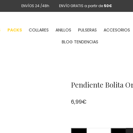
ENVÍOS 24 /48h
ENVÍO GRATIS a partir de
50€
S
PACKS
COLLARES
ANILLOS
PULSERAS
ACCESORIOS
BLOG TENDENCIAS
Pendiente Bolita 
6,99
€
Pendiente