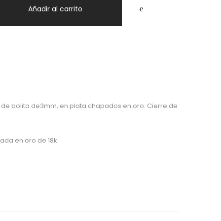
Añadir al carrito
de bolita de3mm, en plata chapados en oro. Cierre de
ada en oro de 18k.