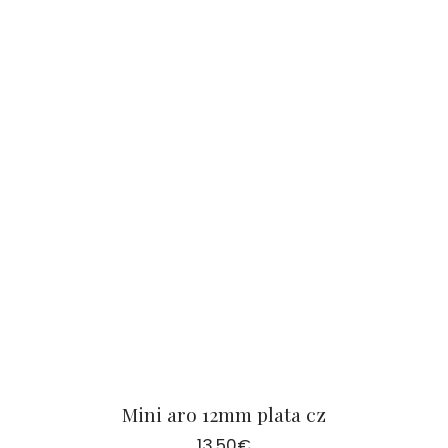
Mini aro 12mm plata cz
13,50
€