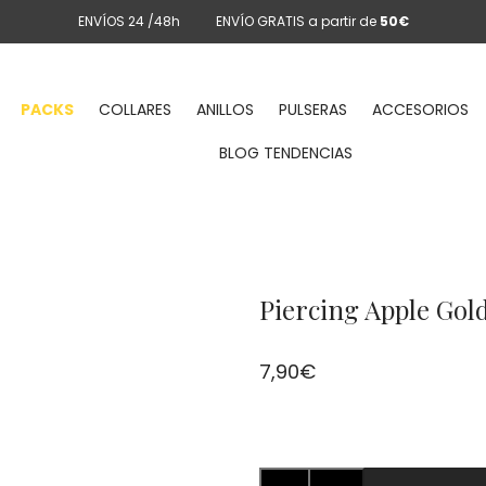
ENVÍOS 24 /48h
ENVÍO GRATIS a partir de
50€
PACKS
COLLARES
ANILLOS
PULSERAS
ACCESORIOS
BLOG TENDENCIAS
Piercing Apple Gol
7,90
€
Piercing