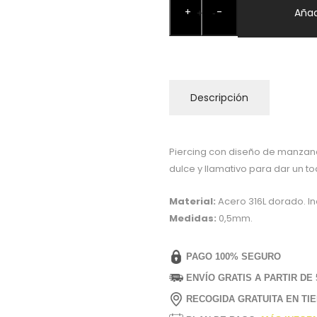
+
-
Apple
Añad
+
-
Gold
cantidad
Descripción
Piercing con diseño de manzana
dulce y llamativo para dar un to
Material:
Acero 316L dorado. In
Medidas:
0,5mm.
PAGO 100% SEGURO
ENVÍO GRATIS A PARTIR DE 
RECOGIDA GRATUITA EN TI