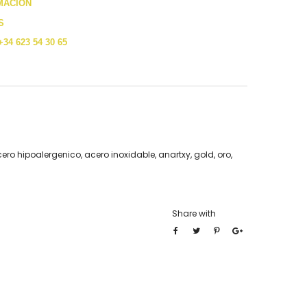
MACIÓN
S
+34 623 54 30 65
ero hipoalergenico
,
acero inoxidable
,
anartxy
,
gold
,
oro
,
Share with