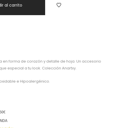
ir al carrito
 en forma de corazón y detalle de hoja. Un accesorio
que especial a tu look. Colección Anartxy.
oxidable e Hipoalergénico.
50€
ENDA