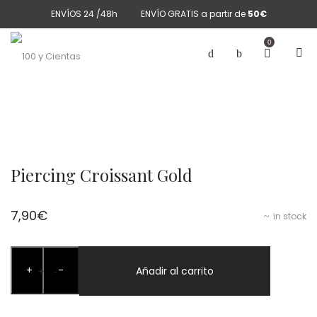
ENVÍOS 24 /48h
ENVÍO GRATIS a partir de
50€
0
Piercing Croissant Gold
7,90
€
in stock
Piercing
+
-
Croissant
Añadir al carrito
+
-
Gold
cantidad