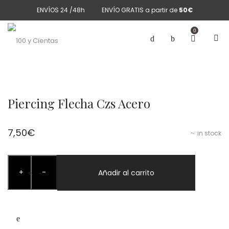
ENVÍOS 24 /48h
ENVÍO GRATIS a partir de
50€
0
Piercing Flecha Czs Acero
7,50
€
in stock
Piercing
+
-
Flecha
Añadir al carrito
+
-
Czs
Acero
cantidad